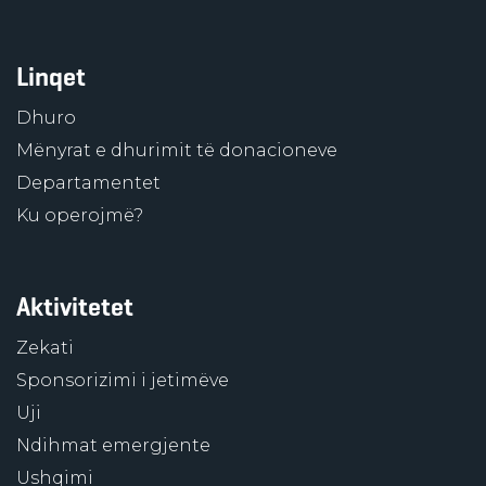
Linqet
Dhuro
Mënyrat e dhurimit të donacioneve
Departamentet
Ku operojmë?
Aktivitetet
Zekati
Sponsorizimi i jetimëve
Uji
Ndihmat emergjente
Ushqimi