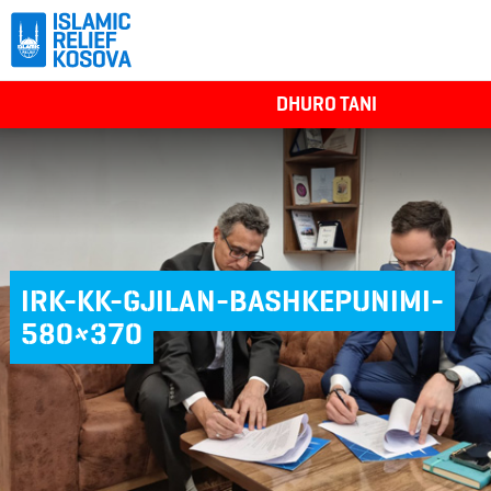
DHURO TANI
IRK-KK-GJILAN-BASHKEPUNIMI-
580×370