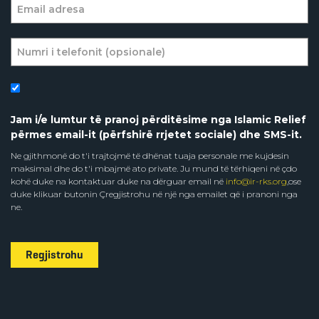
Jam i/e lumtur të pranoj përditësime nga Islamic Relief
përmes email-it (përfshirë rrjetet sociale) dhe SMS-it.
Ne gjithmonë do t'i trajtojmë të dhënat tuaja personale me kujdesin
maksimal dhe do t'i mbajmë ato private. Ju mund të tërhiqeni në çdo
kohë duke na kontaktuar duke na dërguar email në
info@ir-rks.org
,ose
duke klikuar butonin Çregjistrohu në një nga emailet që i pranoni nga
ne.
Regjistrohu