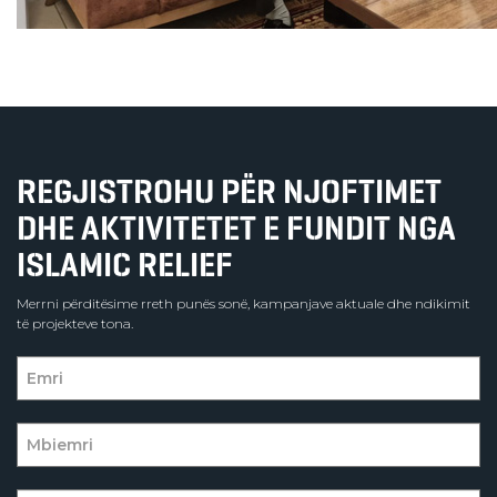
REGJISTROHU PËR NJOFTIMET
DHE AKTIVITETET E FUNDIT NGA
ISLAMIC RELIEF
Merrni përditësime rreth punës sonë, kampanjave aktuale dhe ndikimit
të projekteve tona.