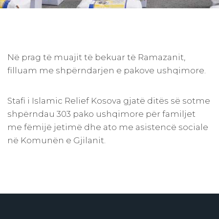
Në prag të muajit të bekuar të Ramazanit,
filluam me shpërndarjen e pakove ushqimore.
Stafi i Islamic Relief Kosova gjatë ditës së sotme
shpërndau 303 pako ushqimore për familjet
me fëmijë jetimë dhe ato me asistencë sociale
në Komunën e Gjilanit.