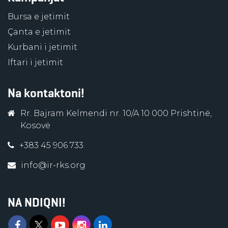
Bursa e jetimit
Çanta e jetimit
Kurbani i jetimit
Iftari i jetimit
Na kontaktoni!
Rr. Bajram Kelmendi nr. 10/A 10 000 Prishtinë,
Kosovë
+383 45 906 733
info@ir-rks.org
NA NDIQNI!