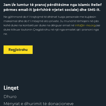
Jam i/e lumtur të pranoj përditësime nga Islamic Relief
përmes email-it (përfshirë rrjetet sociale) dhe SMS-it.
Ne gjithmonë do t'i trajtojmë të dhënat tuaja personale me kujdesin
maksimal dhe do t'i mbajmë ato private. Ju mund të tërhiqeni në çdo
kohë duke na kontaktuar duke na dërguar email në
info@ir-rks.org
,ose
duke klikuar butonin Çregjistrohu në një nga emailet që i pranoni nga
ne.
Regjistrohu
Linqet
Dhuro
Mënyrat e dhurimit të donacioneve