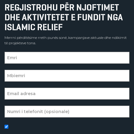
REGJISTROHU PËR NJOFTIMET
DHE AKTIVITETET E FUNDIT NGA
ISLAMIC RELIEF
Merrni përditësime rreth punës sonë, kampanjave aktuale dhe ndikimit
të projekteve tona.