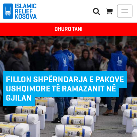
Togg
navi
DHURO TANI
FILLON SHPËRNDARJA E PAKOVE
USHQIMORE TË RAMAZANIT NË
GJILAN