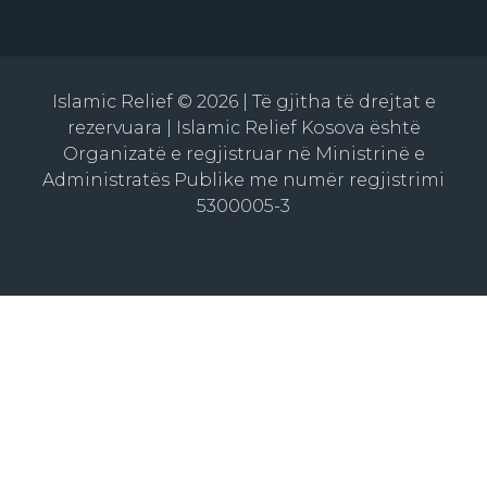
Islamic Relief © 2026 | Të gjitha të drejtat e
rezervuara | Islamic Relief Kosova është
Organizatë e regjistruar në Ministrinë e
Administratës Publike me numër regjistrimi
5300005-3