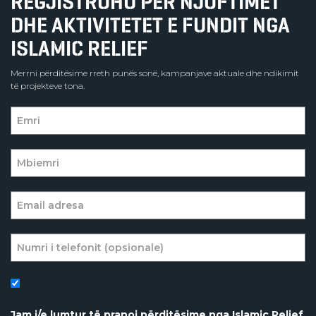
REGJISTROHU PËR NJOFTIMET
DHE AKTIVITETET E FUNDIT NGA
ISLAMIC RELIEF
Merrni përditësime rreth punës sonë, kampanjave aktuale dhe ndikimit
të projekteve tona.
Jam i/e lumtur të pranoj përditësime nga Islamic Relief