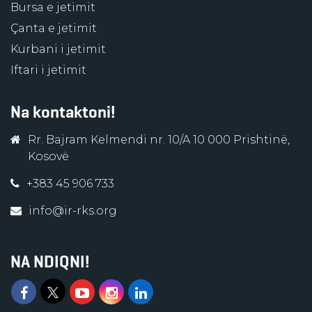
Bursa e jetimit
Çanta e jetimit
Kurbani i jetimit
Iftari i jetimit
Na kontaktoni!
Rr. Bajram Kelmendi nr. 10/A 10 000 Prishtinë,
Kosovë
+383 45 906 733
info@ir-rks.org
NA NDIQNI!