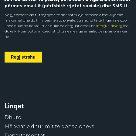
përmes email-it (përfshirë rrjetet sociale) dhe SMS-it.
Ne gjithmonë do t'i trajtojmë të dhënat tuaja personale me kujdesin
maksimal dhe do t'i mbajmë ato private. Ju mund të tërhiqeni në çdo
kohë duke na kontaktuar duke na dërguar email në
info@ir-rks.org
,ose
duke klikuar butonin Çregjistrohu në një nga emailet që i pranoni nga
ne.
Regjistrohu
Linqet
Dhuro
Mënyrat e dhurimit të donacioneve
Departamentet