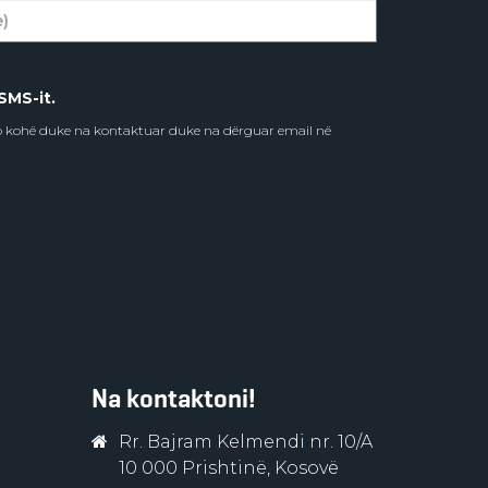
SMS-it.
do kohë duke na kontaktuar duke na dërguar email në
Na kontaktoni!
Rr. Bajram Kelmendi nr. 10/A
10 000 Prishtinë, Kosovë