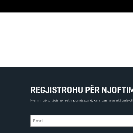
REGJISTROHU PËR NJOFTIME
Merrni përditësime rreth punës sonë, kampanjave aktuale dh