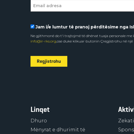
Jam i/e lumtur të pranoj përditësime nga Isl
Ne gjithmonë do t'i trajtojmë të dhënat tuaja personale m
info@ir-rks.org
,ose duke klikuar butonin Çregjistrohu në një
Regjistrohu
Linqet
Aktiv
Dhuro
Zekati
Mënyrat e dhurimit të
Sponso