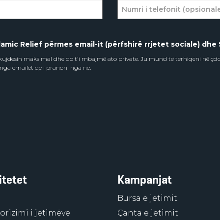
amic Relief përmes email-it (përfshirë rrjetet sociale) dhe 
e kujdesin maksimal dhe do t'i mbajmë ato private. Ju mund të tërhiqeni në ç
 nga emailet që i pranoni nga ne.
itetet
Kampanjat
Bursa e jetimit
rizimi i jetimëve
Çanta e jetimit