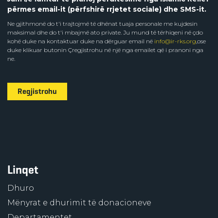
përmes email-it (përfshirë rrjetet sociale) dhe SMS-it.
Ne gjithmonë do t'i trajtojmë të dhënat tuaja personale me kujdesin
maksimal dhe do t'i mbajmë ato private. Ju mund të tërhiqeni në çdo
kohë duke na kontaktuar duke na dërguar email në
info@ir-rks.org
,ose
duke klikuar butonin Çregjistrohu në një nga emailet që i pranoni nga
ne.
Regjistrohu
Linqet
Dhuro
Mënyrat e dhurimit të donacioneve
Departamentet