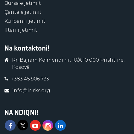
Bursa e jetimit
Çanta e jetimit
Kurbani i jetimit
Iftari i jetimit
Na kontaktoni!
Rr. Bajram Kelmendi nr. 10/A 10 000 Prishtinë,
Kosovë
+383 45 906 733
info@ir-rks.org
NA NDIQNI!