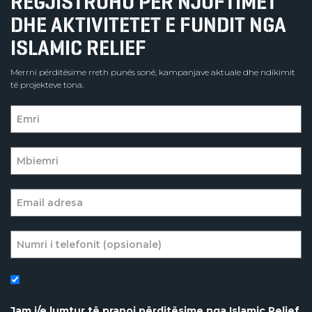
REGJISTROHU PËR NJOFTIMET
DHE AKTIVITETET E FUNDIT NGA
ISLAMIC RELIEF
Merrni përditësime rreth punës sonë, kampanjave aktuale dhe ndikimit
të projekteve tona.
Jam i/e lumtur të pranoj përditësime nga Islamic Relief