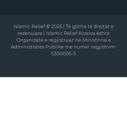
Islamic Relief © 2026 | Të gjitha të drejtat e
rezervuara | Islamic Relief Kosova është
Organizatë e regjistruar në Ministrinë e
Administratës Publike me numër regjistrimi
5300005-3