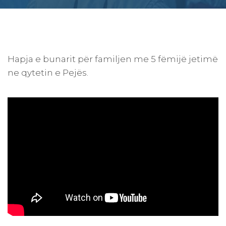
Hapja e bunarit për familjen me 5 fëmijë jetimë
ne qytetin e Pejës.