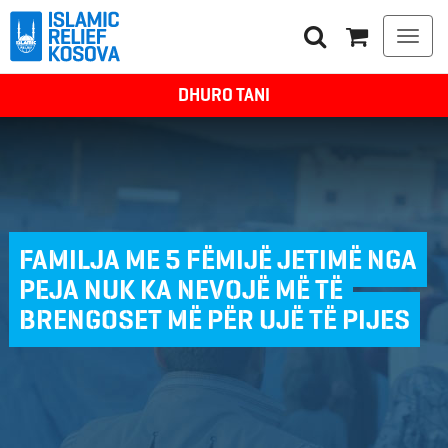
Togg
navi
DHURO TANI
FAMILJA ME 5 FËMIJË JETIMË NGA
PEJA NUK KA NEVOJË MË TË
BRENGOSET MË PËR UJË TË PIJES