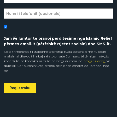
Jam i/e lumtur të pranoj përditësime nga Islamic Relief
përmes email-it (përfshirë rrjetet sociale) dhe SMS-it.
Ne gjithmonë do t'i trajtojmë të dhënat tuaja personale me kujdesin
maksimal dhe do t'i mbajmë ato private. Ju mund të tërhiqeni në çdo
kohë duke na kontaktuar duke na dërguar email në
info@ir-rks.org
,ose
duke klikuar butonin Çregjistrohu në një nga emailet që i pranoni nga
ne.
Regjistrohu