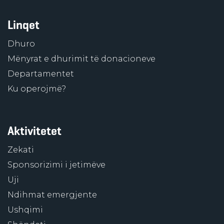
Linqet
Dhuro
Mënyrat e dhurimit të donacioneve
Departamentet
Ku operojmë?
Aktivitetet
Zekati
Sponsorizimi i jetimëve
Uji
Ndihmat emergjente
Ushqimi