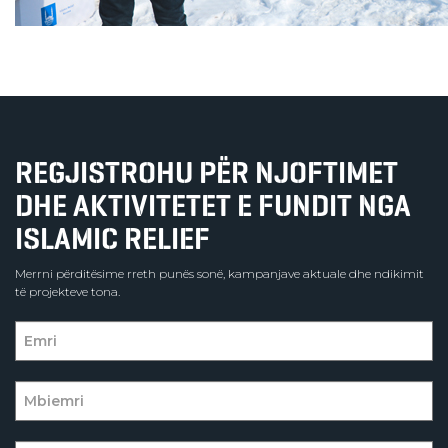
REGJISTROHU PËR NJOFTIMET
DHE AKTIVITETET E FUNDIT NGA
ISLAMIC RELIEF
Merrni përditësime rreth punës sonë, kampanjave aktuale dhe ndikimit
të projekteve tona.