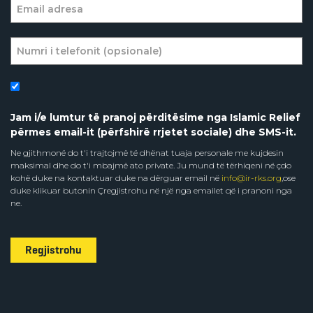
Jam i/e lumtur të pranoj përditësime nga Islamic Relief
përmes email-it (përfshirë rrjetet sociale) dhe SMS-it.
Ne gjithmonë do t'i trajtojmë të dhënat tuaja personale me kujdesin
maksimal dhe do t'i mbajmë ato private. Ju mund të tërhiqeni në çdo
kohë duke na kontaktuar duke na dërguar email në
info@ir-rks.org
,ose
duke klikuar butonin Çregjistrohu në një nga emailet që i pranoni nga
ne.
Regjistrohu