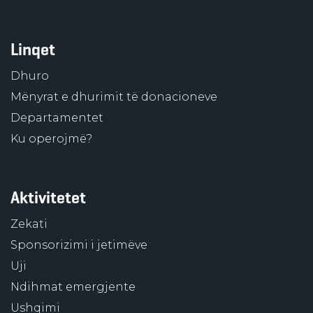
Linqet
Dhuro
Mënyrat e dhurimit të donacioneve
Departamentet
Ku operojmë?
Aktivitetet
Zekati
Sponsorizimi i jetimëve
Uji
Ndihmat emergjente
Ushqimi