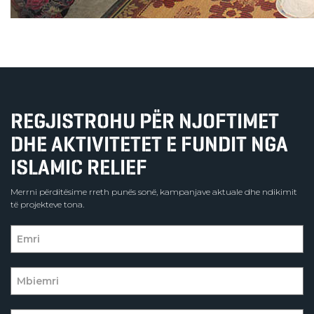
REGJISTROHU PËR NJOFTIMET
DHE AKTIVITETET E FUNDIT NGA
ISLAMIC RELIEF
Merrni përditësime rreth punës sonë, kampanjave aktuale dhe ndikimit
të projekteve tona.