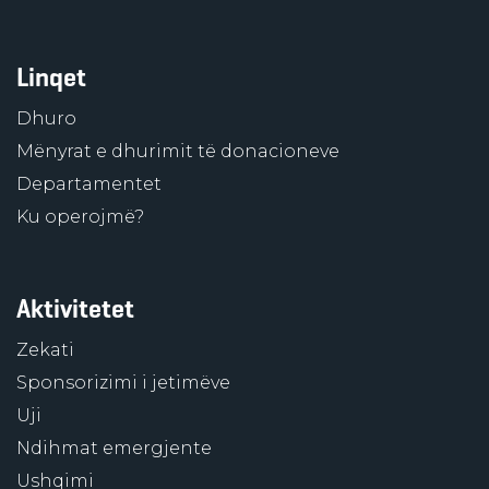
Linqet
Dhuro
Mënyrat e dhurimit të donacioneve
Departamentet
Ku operojmë?
Aktivitetet
Zekati
Sponsorizimi i jetimëve
Uji
Ndihmat emergjente
Ushqimi