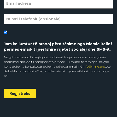
Jam i/e lumtur të pranoj përditësime nga Islamic Relief
përmes email-it (përfshirë rrjetet sociale) dhe SMS-it.
Ne gjithmonë do t'i trajtojmë të dhënat tuaja personale me kujdesin
maksimal dhe do t'i mbajmë ato private. Ju mund të tërhiqeni në çdo
kohë duke na kontaktuar duke na dërguar email në
info@ir-rks.org
,ose
duke klikuar butonin Çregjistrohu në një nga emailet që i pranoni nga
ne.
Regjistrohu