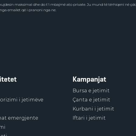
e kujdesin maksimal dhe do t'i mbajmë ato private. Ju mund të tërhiqeni në ç
 nga emailet që i pranoni nga ne.
itetet
Kampanjat
Bursa e jetimit
rizimi i jetimëve
Çanta e jetimit
Kurbani i jetimit
at emergjente
Iftari i jetimit
mi