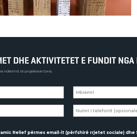
T DHE AKTIVITETET E FUNDIT NGA 
e ndikimit të projekteve tona.
amic Relief përmes email-it (përfshirë rrjetet sociale) dhe 