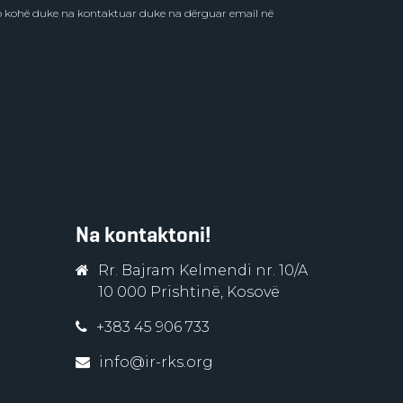
do kohë duke na kontaktuar duke na dërguar email në
Na kontaktoni!
Rr. Bajram Kelmendi nr. 10/A
10 000 Prishtinë, Kosovë
+383 45 906 733
info@ir-rks.org