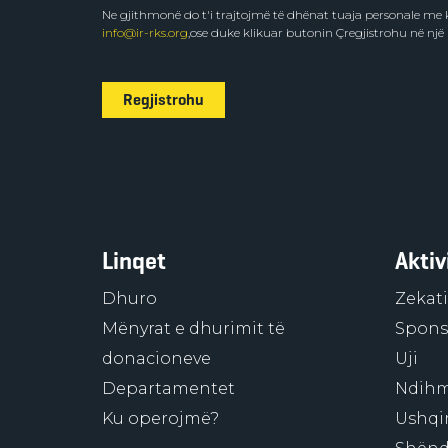
Ne gjithmonë do t'i trajtojmë të dhënat tuaja personale m
info@ir-rks.org
,ose duke klikuar butonin Çregjistrohu në një
Regjistrohu
Linqet
Aktiv
Dhuro
Zekati
Mënyrat e dhurimit të
Sponso
donacioneve
Uji
Departamentet
Ndihm
Ku operojmë?
Ushqi