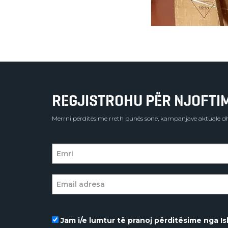
REGJISTROHU PËR NJOFTIME
Merrni përditësime rreth punës sonë, kampanjave aktuale dh
Jam i/e lumtur të pranoj përditësime nga Isl