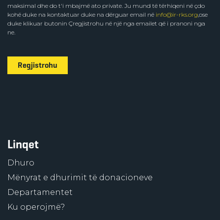
maksimal dhe do t'i mbajmë ato private. Ju mund të tërhiqeni në çdo
kohë duke na kontaktuar duke na dërguar email në
info@ir-rks.org
,ose
duke klikuar butonin Çregjistrohu në një nga emailet që i pranoni nga
ne.
Regjistrohu
Linqet
Dhuro
Mënyrat e dhurimit të donacioneve
Departamentet
Ku operojmë?