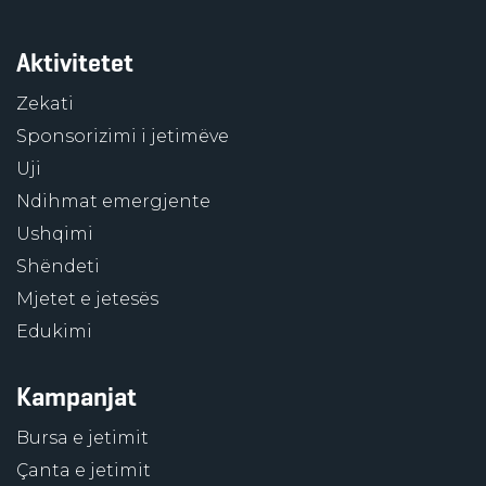
Aktivitetet
Zekati
Sponsorizimi i jetimëve
Uji
Ndihmat emergjente
Ushqimi
Shëndeti
Mjetet e jetesës
Edukimi
Kampanjat
Bursa e jetimit
Çanta e jetimit