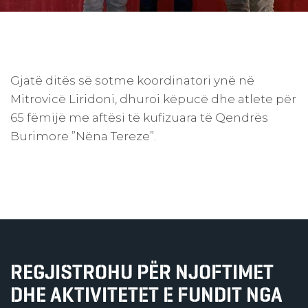
Gjatë ditës së sotme koordinatori ynë në
Mitrovicë Liridoni, dhuroi këpucë dhe atlete për
65 fëmijë me aftësi të kufizuara të Qendrës
Burimore ”Nëna Tereze”.
REGJISTROHU PËR NJOFTIMET
DHE AKTIVITETET E FUNDIT NGA