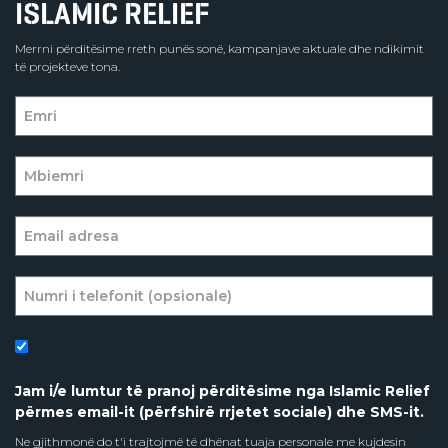
ISLAMIC RELIEF
Merrni përditësime rreth punës sonë, kampanjave aktuale dhe ndikimit
të projekteve tona.
Jam i/e lumtur të pranoj përditësime nga Islamic Relief
përmes email-it (përfshirë rrjetet sociale) dhe SMS-it.
Ne gjithmonë do t'i trajtojmë të dhënat tuaja personale me kujdesin