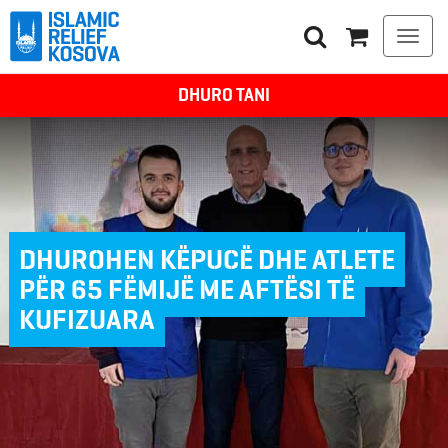
Togg
navi
DHURO TANI
DHUROHEN KËPUCË DHE ATLETE
PËR 65 FËMIJË ME AFTËSI TË
KUFIZUARA