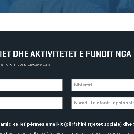
T DHE AKTIVITETET E FUNDIT NGA 
e ndikimit të projekteve tona.
amic Relief përmes email-it (përfshirë rrjetet sociale) dhe 
e kujdesin maksimal dhe do t'i mbajmë ato private. Ju mund të tërhiqeni në ç