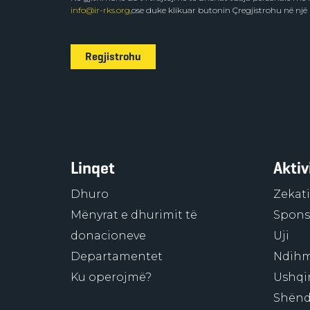
info@ir-rks.org
,ose duke klikuar butonin Çregjistrohu në një
Regjistrohu
Linqet
Aktiv
Dhuro
Zekati
Mënyrat e dhurimit të
Sponso
donacioneve
Uji
Departamentet
Ndihm
Ku operojmë?
Ushqi
Shënd