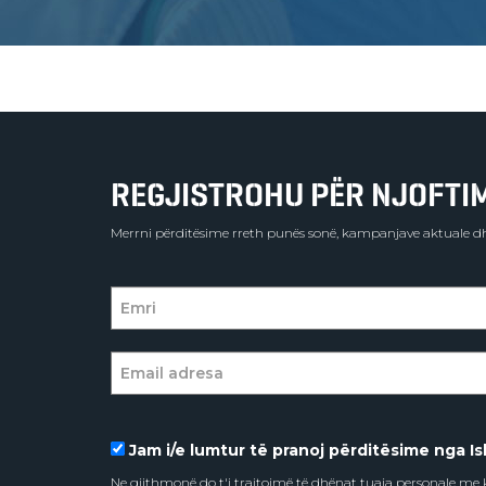
REGJISTROHU PËR NJOFTIME
Merrni përditësime rreth punës sonë, kampanjave aktuale dh
Jam i/e lumtur të pranoj përditësime nga Isl
Ne gjithmonë do t'i trajtojmë të dhënat tuaja personale m