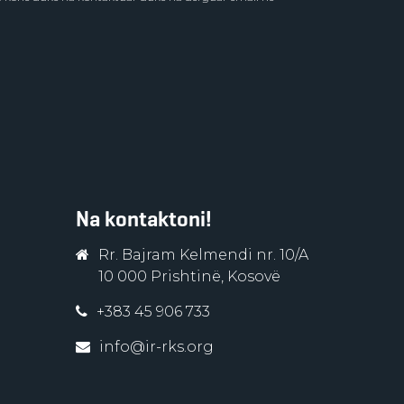
Na kontaktoni!
Rr. Bajram Kelmendi nr. 10/A
10 000 Prishtinë, Kosovë
+383 45 906 733
info@ir-rks.org