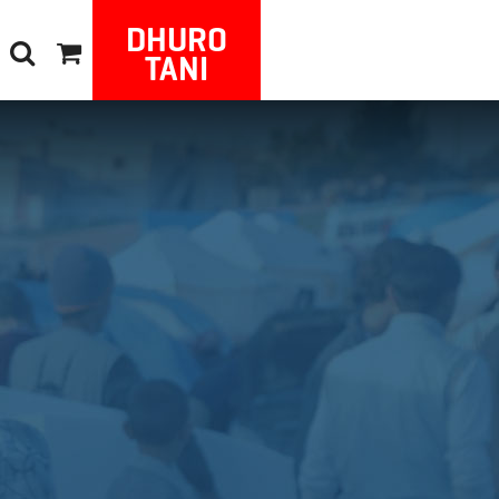
DHURO
TANI