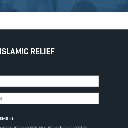
ISLAMIC RELIEF
SMS-it.
do kohë duke na kontaktuar duke na dërguar email në