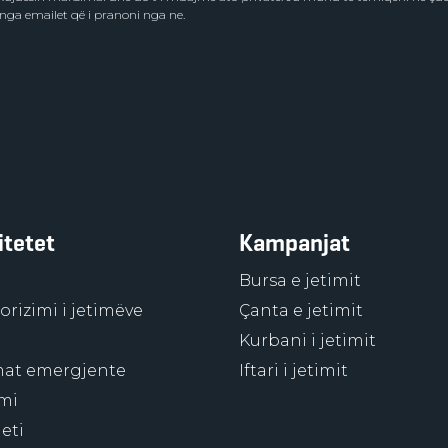
 nga emailet që i pranoni nga ne.
itetet
Kampanjat
Bursa e jetimit
rizimi i jetimëve
Çanta e jetimit
Kurbani i jetimit
at emergjente
Iftari i jetimit
mi
eti