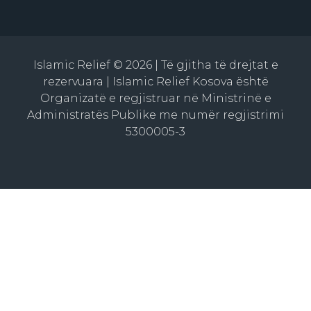
Islamic Relief © 2026 | Të gjitha të drejtat e
rezervuara | Islamic Relief Kosova është
Organizatë e regjistruar në Ministrinë e
Administratës Publike me numër regjistrimi
5300005-3