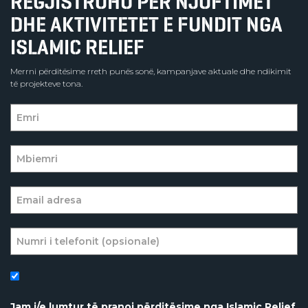
REGJISTROHU PËR NJOFTIMET
DHE AKTIVITETET E FUNDIT NGA
ISLAMIC RELIEF
Merrni përditësime rreth punës sonë, kampanjave aktuale dhe ndikimit
të projekteve tona.
Jam i/e lumtur të pranoj përditësime nga Islamic Relief