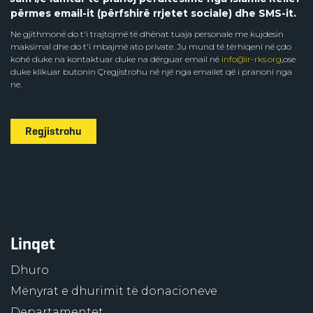
përmes email-it (përfshirë rrjetet sociale) dhe SMS-it.
Ne gjithmonë do t'i trajtojmë të dhënat tuaja personale me kujdesin
maksimal dhe do t'i mbajmë ato private. Ju mund të tërhiqeni në çdo
kohë duke na kontaktuar duke na dërguar email në
info@ir-rks.org
,ose
duke klikuar butonin Çregjistrohu në një nga emailet që i pranoni nga
ne.
Regjistrohu
Linqet
Dhuro
Mënyrat e dhurimit të donacioneve
Departamentet