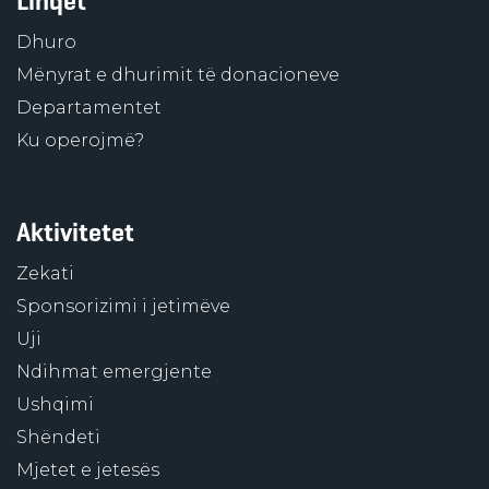
Linqet
Dhuro
Mënyrat e dhurimit të donacioneve
Departamentet
Ku operojmë?
Aktivitetet
Zekati
Sponsorizimi i jetimëve
Uji
Ndihmat emergjente
Ushqimi
Shëndeti
Mjetet e jetesës