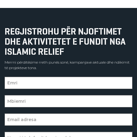
REGJISTROHU PËR NJOFTIMET
DHE AKTIVITETET E FUNDIT NGA
ISLAMIC RELIEF
Merrni përditësime rreth punës sonë, kampanjave aktuale dhe ndikimit
të projekteve tona.