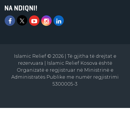
NA NDIQNI!
Islamic Relief © 2026 | Të gjitha të drejtat e
rezervuara | Islamic Relief Kosova është
Organizatë e regjistruar në Ministrinë e
Administratës Publike me numër regjistrimi
5300005-3