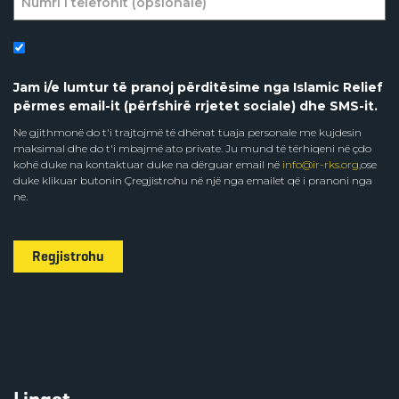
Jam i/e lumtur të pranoj përditësime nga Islamic Relief
përmes email-it (përfshirë rrjetet sociale) dhe SMS-it.
Ne gjithmonë do t'i trajtojmë të dhënat tuaja personale me kujdesin
maksimal dhe do t'i mbajmë ato private. Ju mund të tërhiqeni në çdo
kohë duke na kontaktuar duke na dërguar email në
info@ir-rks.org
,ose
duke klikuar butonin Çregjistrohu në një nga emailet që i pranoni nga
ne.
Regjistrohu