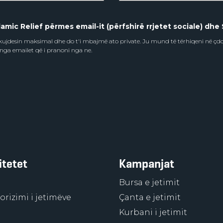
amic Relief përmes email-it (përfshirë rrjetet sociale) dhe 
e kujdesin maksimal dhe do t'i mbajmë ato private. Ju mund të tërhiqeni në ç
 nga emailet që i pranoni nga ne.
itetet
Kampanjat
Bursa e jetimit
rizimi i jetimëve
Çanta e jetimit
Kurbani i jetimit