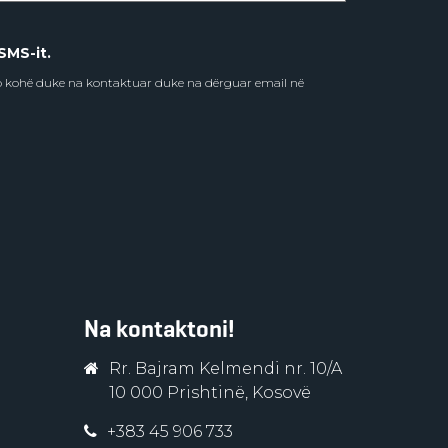
SMS-it.
do kohë duke na kontaktuar duke na dërguar email në
Na kontaktoni!
Rr. Bajram Kelmendi nr. 10/A
10 000 Prishtinë, Kosovë
+383 45 906 733