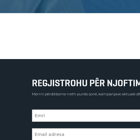
REGJISTROHU PËR NJOFTIME
Merrni përditësime rreth punës sonë, kampanjave aktuale dh