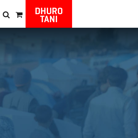
DHURO
TANI