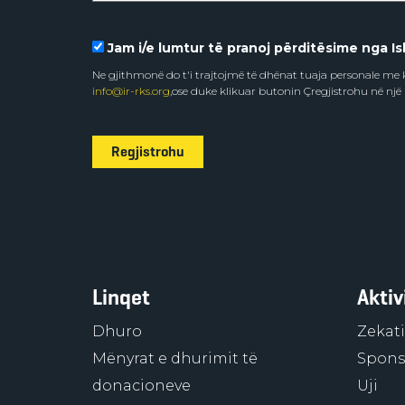
Jam i/e lumtur të pranoj përditësime nga Isl
Ne gjithmonë do t'i trajtojmë të dhënat tuaja personale m
info@ir-rks.org
,ose duke klikuar butonin Çregjistrohu në një
Regjistrohu
Linqet
Aktiv
Dhuro
Zekati
Mënyrat e dhurimit të
Sponso
donacioneve
Uji