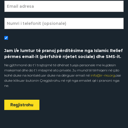
Jam i/e lumtur të pranoj përditësime nga Islamic Relief
përmes email-it (përfshirë rrjetet sociale) dhe SMS-it.
Ne gjithmonë do t'i trajtojmë të dhënat tuaja personale me kujdesin
maksimal dhe do t'i mbajmë ato private. Ju mund të tërhiqeni në çdo
kohë duke na kontaktuar duke na dërguar email në
info@ir-rks.org
,ose
duke klikuar butonin Çregjistrohu në një nga emailet që i pranoni nga
ne.
Regjistrohu