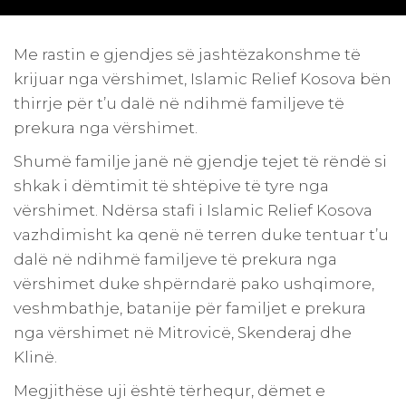
Me rastin e gjendjes së jashtëzakonshme të
krijuar nga vërshimet, Islamic Relief Kosova bën
thirrje për t’u dalë në ndihmë familjeve të
prekura nga vërshimet.
Shumë familje janë në gjendje tejet të rëndë si
shkak i dëmtimit të shtëpive të tyre nga
vërshimet. Ndërsa stafi i Islamic Relief Kosova
vazhdimisht ka qenë në terren duke tentuar t’u
dalë në ndihmë familjeve të prekura nga
vërshimet duke shpërndarë pako ushqimore,
veshmbathje, batanije për familjet e prekura
nga vërshimet në Mitrovicë, Skenderaj dhe
Klinë.
Megjithëse uji është tërhequr, dëmet e