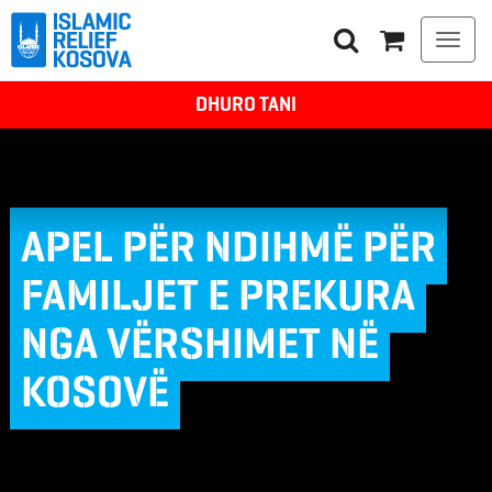
Togg
navi
DHURO TANI
APEL PËR NDIHMË PËR
FAMILJET E PREKURA
NGA VËRSHIMET NË
KOSOVË