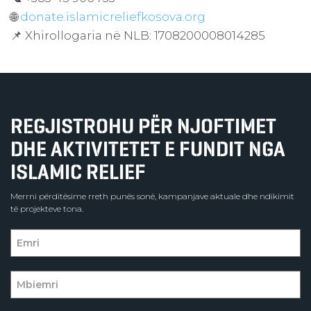
🌐
donate.islamicreliefkosova.org
📌 Xhirollogaria në NLB: 1708200008014285
REGJISTROHU PËR NJOFTIMET
DHE AKTIVITETET E FUNDIT NGA
ISLAMIC RELIEF
Merrni përditësime rreth punës sonë, kampanjave aktuale dhe ndikimit
të projekteve tona.