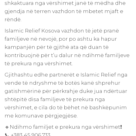
shkaktuara nga vërshimet janë të mëdha dhe
gjendja në terren vazhdon të mbetet mjaft e
rëndë.
Islamic Relief Kosova vazhdon të jetë pranë
familjeve në nevojë, por po ashtu ka hapur
kampanjën për të gjithë ata që duan të
kontribuojnë për t’u dalur në ndihmë familjeve
të prekura nga vërshimet.
Gjithashtu edhe partnerët e Islamic Relief nga
vende të ndryshme të botës kanë shprehur
gatishmërinë për përkrahje duke jua ndërtuar
shtëpitë disa familjeve të prekura nga
vërshimet, e cila do të bëhet në bashkëpunim
me komunave përgjegjëse.
🔹Ndihmo familjet e prekura nga vërshimet❗️
📞 +383 45 906 733