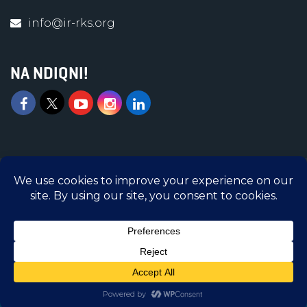
info@ir-rks.org
NA NDIQNI!
Islamic Relief © 2026 | Të gjitha të drejtat e
rezervuara | Islamic Relief Kosova është
Organizatë e regjistruar në Ministrinë e
Administratës Publike me numër regjistrimi
5300005-3
DHURONI SHPEJT