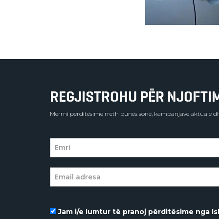
REGJISTROHU PËR NJOFTIME
Merrni përditësime rreth punës sonë, kampanjave aktuale dh
Jam i/e lumtur të pranoj përditësime nga Isl