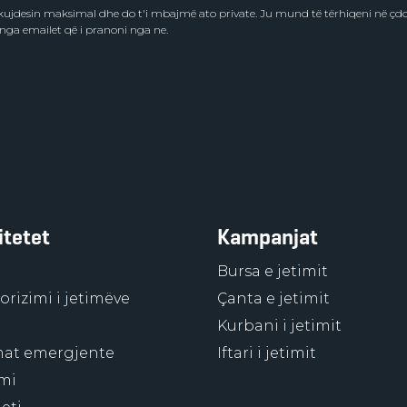
e kujdesin maksimal dhe do t'i mbajmë ato private. Ju mund të tërhiqeni në ç
 nga emailet që i pranoni nga ne.
itetet
Kampanjat
Bursa e jetimit
rizimi i jetimëve
Çanta e jetimit
Kurbani i jetimit
at emergjente
Iftari i jetimit
mi