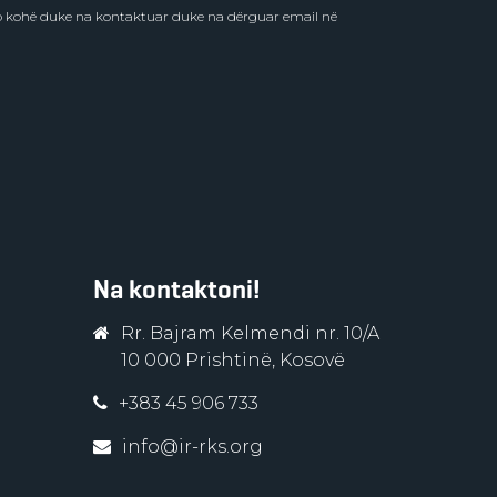
do kohë duke na kontaktuar duke na dërguar email në
Na kontaktoni!
Rr. Bajram Kelmendi nr. 10/A
10 000 Prishtinë, Kosovë
+383 45 906 733
info@ir-rks.org