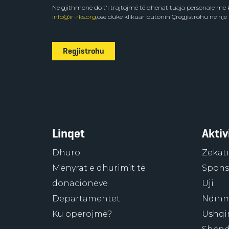
Ne gjithmonë do t'i trajtojmë të dhënat tuaja personale m
info@ir-rks.org
,ose duke klikuar butonin Çregjistrohu në një
Regjistrohu
Linqet
Aktiv
Dhuro
Zekati
Mënyrat e dhurimit të
Sponso
donacioneve
Uji
Departamentet
Ndihm
Ku operojmë?
Ushqi