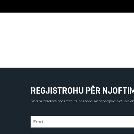
REGJISTROHU PËR NJOFTIME
Merrni përditësime rreth punës sonë, kampanjave aktuale dh