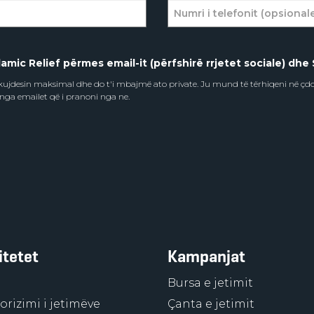
amic Relief përmes email-it (përfshirë rrjetet sociale) dhe 
e kujdesin maksimal dhe do t'i mbajmë ato private. Ju mund të tërhiqeni në ç
 nga emailet që i pranoni nga ne.
itetet
Kampanjat
Bursa e jetimit
rizimi i jetimëve
Çanta e jetimit