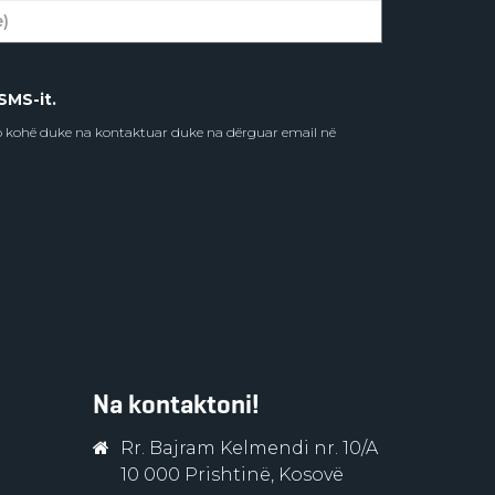
SMS-it.
do kohë duke na kontaktuar duke na dërguar email në
Na kontaktoni!
Rr. Bajram Kelmendi nr. 10/A
10 000 Prishtinë, Kosovë