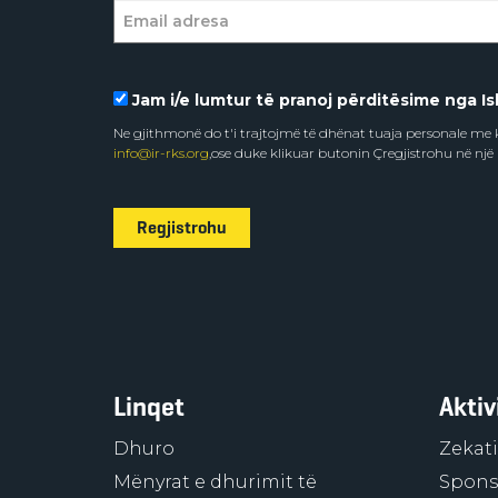
Jam i/e lumtur të pranoj përditësime nga Isl
Ne gjithmonë do t'i trajtojmë të dhënat tuaja personale m
info@ir-rks.org
,ose duke klikuar butonin Çregjistrohu në një
Regjistrohu
Linqet
Aktiv
Dhuro
Zekati
Mënyrat e dhurimit të
Sponso