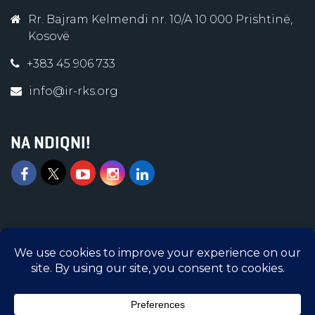
Rr. Bajram Kelmendi nr. 10/A 10 000 Prishtinë,
Kosovë
+383 45 906 733
info@ir-rks.org
NA NDIQNI!
Islamic Relief © 2026 | Të gjitha të drejtat e
rezervuara | Islamic Relief Kosova është
Organizatë e regjistruar në Ministrinë e
Administratës Publike me numër regjistrimi