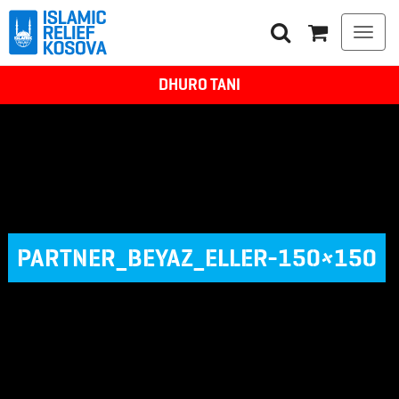
Togg
navi
DHURO TANI
PARTNER_BEYAZ_ELLER-150×150