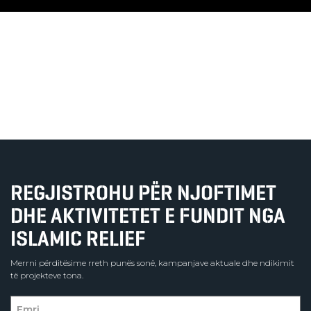
REGJISTROHU PËR NJOFTIMET
DHE AKTIVITETET E FUNDIT NGA
ISLAMIC RELIEF
Merrni përditësime rreth punës sonë, kampanjave aktuale dhe ndikimit
të projekteve tona.