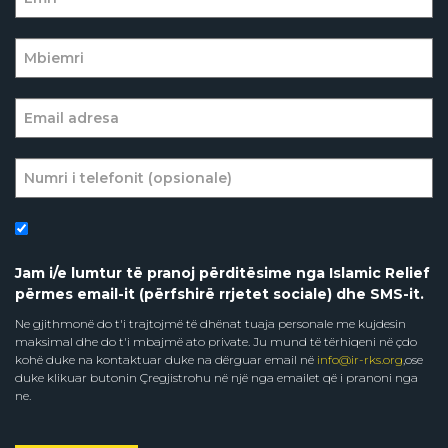
Jam i/e lumtur të pranoj përditësime nga Islamic Relief
përmes email-it (përfshirë rrjetet sociale) dhe SMS-it.
Ne gjithmonë do t'i trajtojmë të dhënat tuaja personale me kujdesin
maksimal dhe do t'i mbajmë ato private. Ju mund të tërhiqeni në çdo
kohë duke na kontaktuar duke na dërguar email në
info@ir-rks.org
,ose
duke klikuar butonin Çregjistrohu në një nga emailet që i pranoni nga
ne.