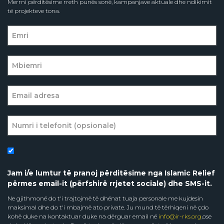
Merrni përditësime rreth punës sonë, kampanjave aktuale dhe ndikimit
të projekteve tona.
Jam i/e lumtur të pranoj përditësime nga Islamic Relief
përmes email-it (përfshirë rrjetet sociale) dhe SMS-it.
Ne gjithmonë do t'i trajtojmë të dhënat tuaja personale me kujdesin
maksimal dhe do t'i mbajmë ato private. Ju mund të tërhiqeni në çdo
kohë duke na kontaktuar duke na dërguar email në
info@ir-rks.org
,ose