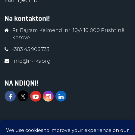
Iftari i jetimit
Na kontaktoni!
Rr. Bajram Kelmendi nr. 10/A 10 000 Prishtinë,
Kosovë
+383 45 906 733
info@ir-rks.org
NA NDIQNI!
Islamic Relief © 2026 | Të gjitha të drejtat e