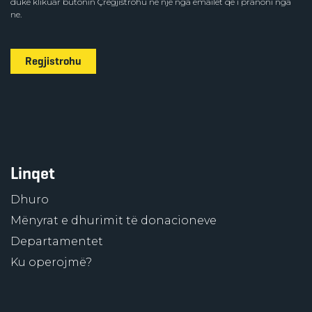
duke klikuar butonin Çregjistrohu në një nga emailet që i pranoni nga
ne.
Regjistrohu
Linqet
Dhuro
Mënyrat e dhurimit të donacioneve
Departamentet
Ku operojmë?