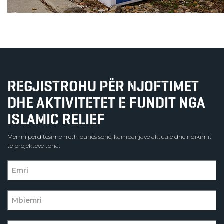
REGJISTROHU PËR NJOFTIMET
DHE AKTIVITETET E FUNDIT NGA
ISLAMIC RELIEF
Merrni përditësime rreth punës sonë, kampanjave aktuale dhe ndikimit
të projekteve tona.