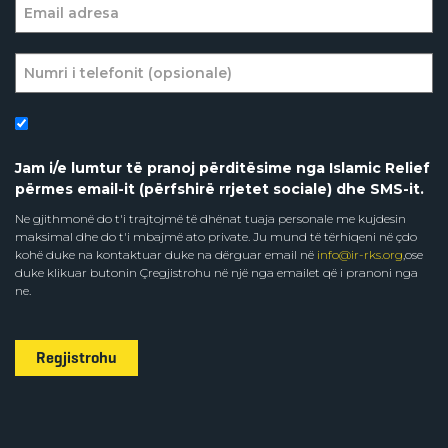
Jam i/e lumtur të pranoj përditësime nga Islamic Relief
përmes email-it (përfshirë rrjetet sociale) dhe SMS-it.
Ne gjithmonë do t'i trajtojmë të dhënat tuaja personale me kujdesin
maksimal dhe do t'i mbajmë ato private. Ju mund të tërhiqeni në çdo
kohë duke na kontaktuar duke na dërguar email në
info@ir-rks.org
,ose
duke klikuar butonin Çregjistrohu në një nga emailet që i pranoni nga
ne.
Regjistrohu