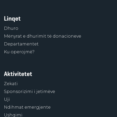
Linqet
Dhuro
Mënyrat e dhurimit të donacioneve
Departamentet
Ku operojmë?
Aktivitetet
Zekati
Sponsorizimi i jetimëve
Uji
Ndihmat emergjente
Ushqimi