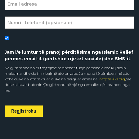
Jam i/e lumtur të pranoj përditësime nga Islamic Relief
përmes email-it (përfshirë rrjetet sociale) dhe SMS-it.
Ne gjithmonë do t'i trajtojmë të dhënat tuaja personale me kujdesin
maksimal dhe do t'i mbajmë ato private. Ju mund të tërhiqeni në çdo
kohë duke na kontaktuar duke na dërguar email në
info@ir-rks.org
,ose
duke klikuar butonin Çregjistrohu në një nga emailet që i pranoni nga
ne.
Regjistrohu