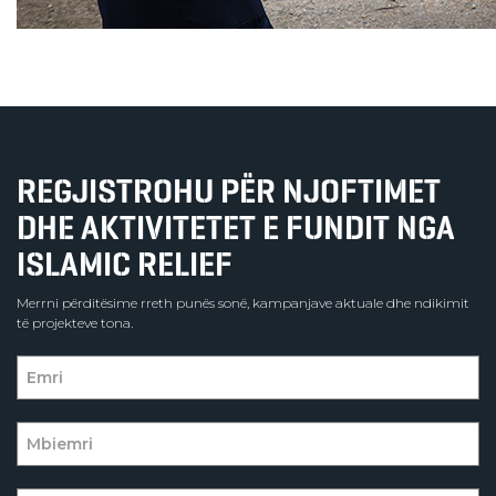
REGJISTROHU PËR NJOFTIMET
DHE AKTIVITETET E FUNDIT NGA
ISLAMIC RELIEF
Merrni përditësime rreth punës sonë, kampanjave aktuale dhe ndikimit
të projekteve tona.