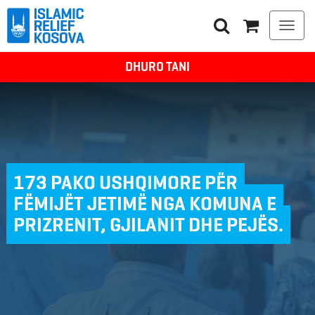
Togg
navi
DHURO TANI
173 PAKO USHQIMORE PËR
FËMIJËT JETIMË NGA KOMUNA E
PRIZRENIT, GJILANIT DHE PEJËS.