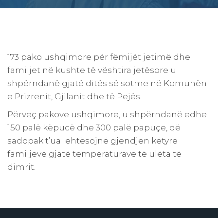
173 pako ushqimore për fëmijët jetimë dhe
familjet në kushte të vështira jetësore u
shpërndanë gjatë ditës së sotme në Komunën
e Prizrenit, Gjilanit dhe të Pejës.
Përveç pakove ushqimore, u shpërndanë edhe
150 palë këpucë dhe 300 palë papuçe, që
sadopak t’ua lehtësojnë gjendjen këtyre
familjeve gjatë temperaturave të ulëta të
dimrit.