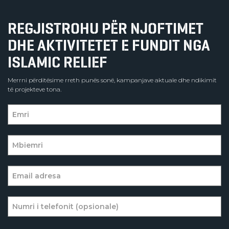
REGJISTROHU PËR NJOFTIMET
DHE AKTIVITETET E FUNDIT NGA
ISLAMIC RELIEF
Merrni përditësime rreth punës sonë, kampanjave aktuale dhe ndikimit
të projekteve tona.