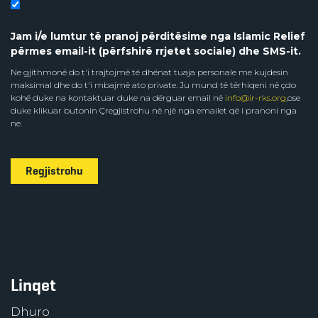
Jam i/e lumtur të pranoj përditësime nga Islamic Relief
përmes email-it (përfshirë rrjetet sociale) dhe SMS-it.
Ne gjithmonë do t'i trajtojmë të dhënat tuaja personale me kujdesin
maksimal dhe do t'i mbajmë ato private. Ju mund të tërhiqeni në çdo
kohë duke na kontaktuar duke na dërguar email në
info@ir-rks.org
,ose
duke klikuar butonin Çregjistrohu në një nga emailet që i pranoni nga
ne.
Regjistrohu
Linqet
Dhuro