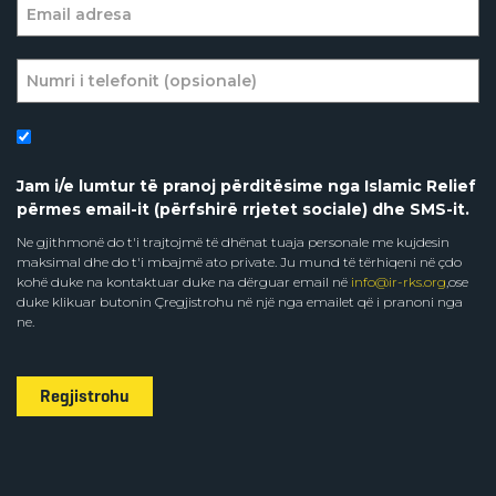
Jam i/e lumtur të pranoj përditësime nga Islamic Relief
përmes email-it (përfshirë rrjetet sociale) dhe SMS-it.
Ne gjithmonë do t'i trajtojmë të dhënat tuaja personale me kujdesin
maksimal dhe do t'i mbajmë ato private. Ju mund të tërhiqeni në çdo
kohë duke na kontaktuar duke na dërguar email në
info@ir-rks.org
,ose
duke klikuar butonin Çregjistrohu në një nga emailet që i pranoni nga
ne.
Regjistrohu