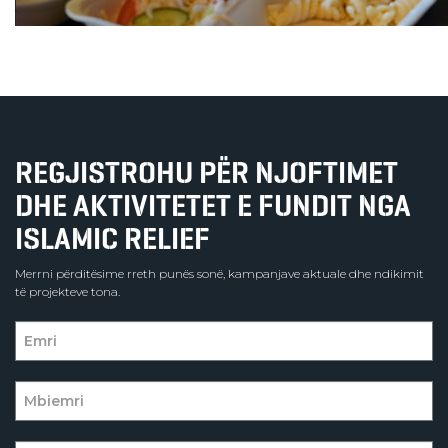
REGJISTROHU PËR NJOFTIMET
DHE AKTIVITETET E FUNDIT NGA
ISLAMIC RELIEF
Merrni përditësime rreth punës sonë, kampanjave aktuale dhe ndikimit
të projekteve tona.