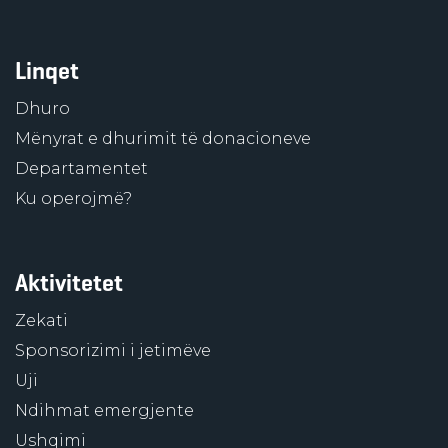
Linqet
Dhuro
Mënyrat e dhurimit të donacioneve
Departamentet
Ku operojmë?
Aktivitetet
Zekati
Sponsorizimi i jetimëve
Uji
Ndihmat emergjente
Ushqimi