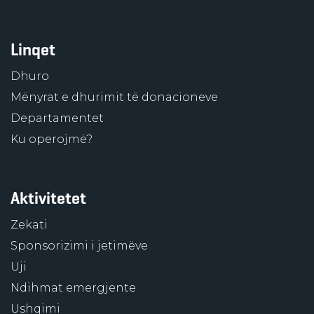
Linqet
Dhuro
Mënyrat e dhurimit të donacioneve
Departamentet
Ku operojmë?
Aktivitetet
Zekati
Sponsorizimi i jetimëve
Uji
Ndihmat emergjente
Ushqimi