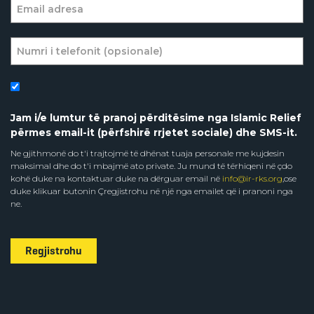
Jam i/e lumtur të pranoj përditësime nga Islamic Relief
përmes email-it (përfshirë rrjetet sociale) dhe SMS-it.
Ne gjithmonë do t'i trajtojmë të dhënat tuaja personale me kujdesin
maksimal dhe do t'i mbajmë ato private. Ju mund të tërhiqeni në çdo
kohë duke na kontaktuar duke na dërguar email në
info@ir-rks.org
,ose
duke klikuar butonin Çregjistrohu në një nga emailet që i pranoni nga
ne.
Regjistrohu