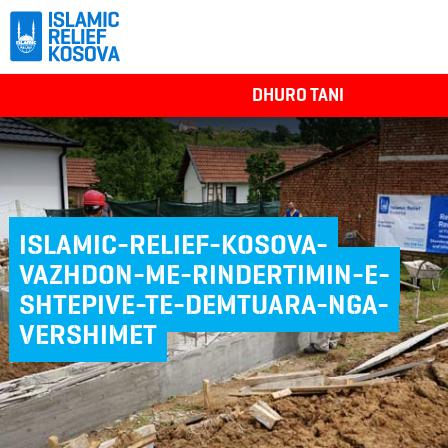
DHURO TANI
ISLAMIC-RELIEF-KOSOVA-
VAZHDON-ME-RINDERTIMIN-E-
SHTEPIVE-TE-DEMTUARA-NGA-
VERSHIMET