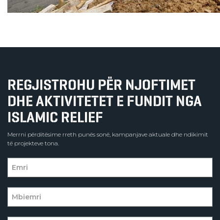
REGJISTROHU PËR NJOFTIMET
DHE AKTIVITETET E FUNDIT NGA
ISLAMIC RELIEF
Merrni përditësime rreth punës sonë, kampanjave aktuale dhe ndikimit
të projekteve tona.