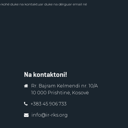
do kohë duke na kontaktuar duke na dërguar email në
Na kontaktoni!
Rr. Bajram Kelmendi nr. 10/A
10 000 Prishtinë, Kosovë
+383 45 906 733
info@ir-rks.org