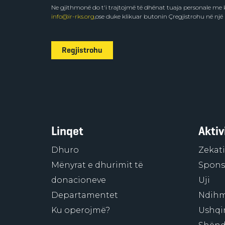
Ne gjithmonë do t'i trajtojmë të dhënat tuaja personale m
info@ir-rks.org
,ose duke klikuar butonin Çregjistrohu në një
Regjistrohu
Linqet
Aktiv
Dhuro
Zekati
Mënyrat e dhurimit të
Sponso
donacioneve
Uji
Departamentet
Ndihm
Ku operojmë?
Ushqi