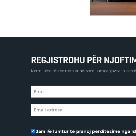
REGJISTROHU PËR NJOFTIME
Merrni përditësime rreth punës sonë, kampanjave aktuale dh
Jam i/e lumtur të pranoj përditësime nga Isl