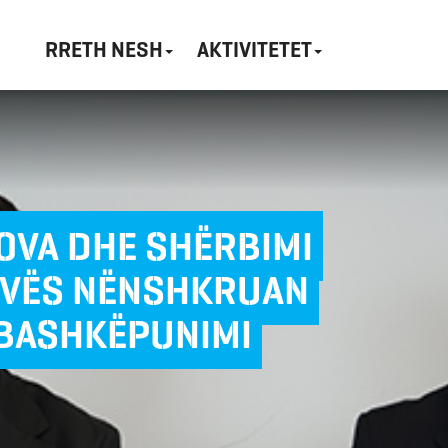
RRETH NESH
AKTIVITETET
SOVA DHE SHËRBIMI
OVËS NËNSHKRUAN
BASHKËPUNIMI