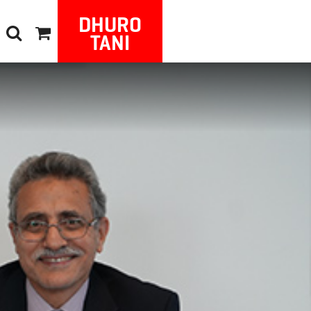
DHURO
TANI