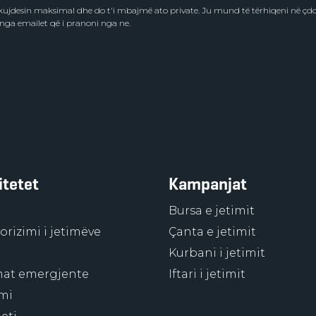
e kujdesin maksimal dhe do t'i mbajmë ato private. Ju mund të tërhiqeni në ç
 nga emailet që i pranoni nga ne.
itetet
Kampanjat
Bursa e jetimit
rizimi i jetimëve
Çanta e jetimit
Kurbani i jetimit
at emergjente
Iftari i jetimit
mi