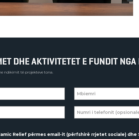
T DHE AKTIVITETET E FUNDIT NGA 
e ndikimit të projekteve tona.
amic Relief përmes email-it (përfshirë rrjetet sociale) dhe 